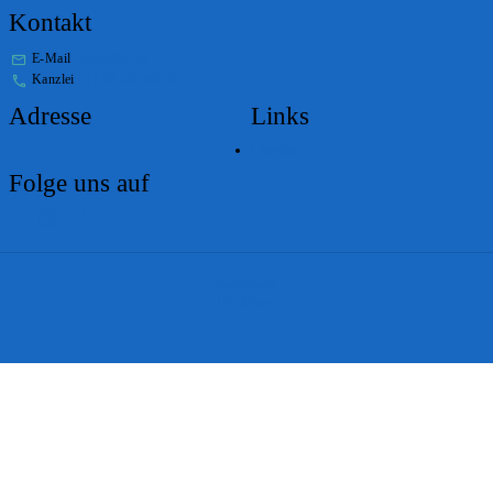
Kontakt
E-Mail
stabs@bs.ch
Kanzlei
+41 61 267 86 01
Adresse
Links
Lageplan
Folge uns auf
Impressum
Disclaimer