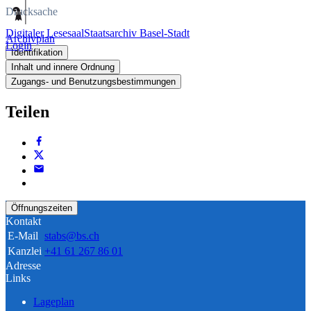
Drucksache
Digitaler Lesesaal
Staatsarchiv Basel-Stadt
Archivplan
Login
Identifikation
Inhalt und innere Ordnung
Zugangs- und Benutzungsbestimmungen
Teilen
Öffnungszeiten
Kontakt
E-Mail
stabs@bs.ch
Kanzlei
+41 61 267 86 01
Adresse
Links
Lageplan