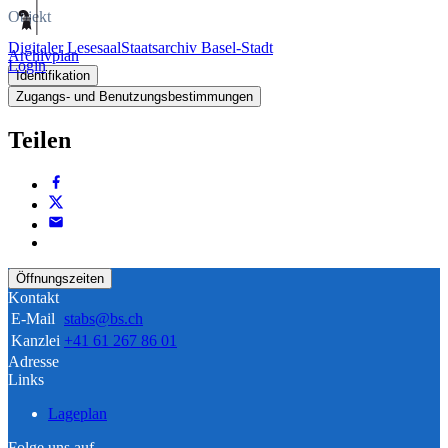
Objekt
Digitaler Lesesaal
Staatsarchiv Basel-Stadt
Archivplan
Login
Identifikation
Zugangs- und Benutzungsbestimmungen
Teilen
Öffnungszeiten
Kontakt
E-Mail
stabs@bs.ch
Kanzlei
+41 61 267 86 01
Adresse
Links
Lageplan
Folge uns auf