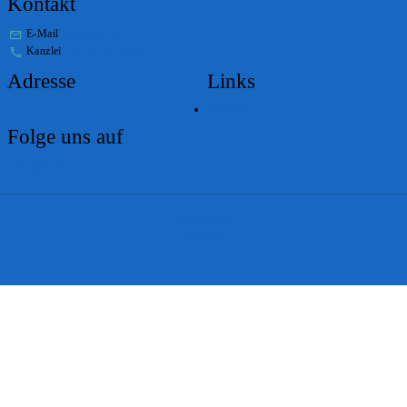
Kontakt
E-Mail
stabs@bs.ch
Kanzlei
+41 61 267 86 01
Adresse
Links
Lageplan
Folge uns auf
Impressum
Disclaimer