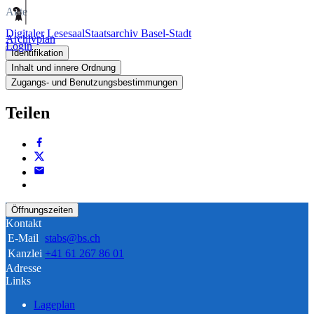
Akte
Digitaler Lesesaal
Staatsarchiv Basel-Stadt
Archivplan
Login
Identifikation
Inhalt und innere Ordnung
Zugangs- und Benutzungsbestimmungen
Teilen
Öffnungszeiten
Kontakt
E-Mail
stabs@bs.ch
Kanzlei
+41 61 267 86 01
Adresse
Links
Lageplan