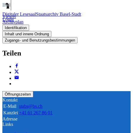
Bild
Digitaler Lesesaal
Staatsarchiv Basel-Stadt
Viewer
Login
Archivplan
Identifikation
Inhalt und innere Ordnung
Zugangs- und Benutzungsbestimmungen
Teilen
Öffnungszeiten
Kontakt
E-Mail
stabs@bs.ch
Kanzlei
+41 61 267 86 01
Adresse
Links