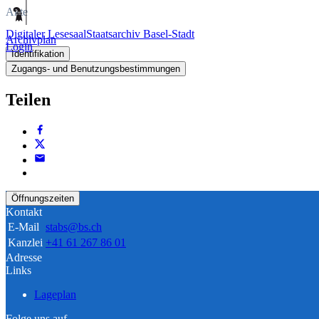
Akte
Digitaler Lesesaal
Staatsarchiv Basel-Stadt
Archivplan
Login
Identifikation
Zugangs- und Benutzungsbestimmungen
Teilen
Öffnungszeiten
Kontakt
E-Mail
stabs@bs.ch
Kanzlei
+41 61 267 86 01
Adresse
Links
Lageplan
Folge uns auf