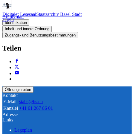
Akte
Digitaler Lesesaal
Staatsarchiv Basel-Stadt
Archivplan
Login
Identifikation
Inhalt und innere Ordnung
Zugangs- und Benutzungsbestimmungen
Teilen
Öffnungszeiten
Kontakt
E-Mail
stabs@bs.ch
Kanzlei
+41 61 267 86 01
Adresse
Links
Lageplan