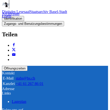
Akte
Digitaler Lesesaal
Staatsarchiv Basel-Stadt
Archivplan
Login
Identifikation
Zugangs- und Benutzungsbestimmungen
Teilen
Öffnungszeiten
Kontakt
E-Mail
stabs@bs.ch
Kanzlei
+41 61 267 86 01
Adresse
Links
Lageplan
Folge uns auf