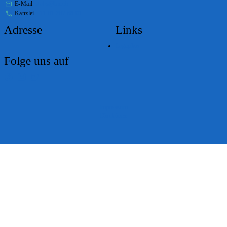
E-Mail
stabs@bs.ch
Kanzlei
+41 61 267 86 01
Adresse
Links
Lageplan
Folge uns auf
Impressum
Disclaimer