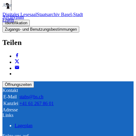
Akte
Digitaler Lesesaal
Staatsarchiv Basel-Stadt
Archivplan
Login
Identifikation
Zugangs- und Benutzungsbestimmungen
Teilen
Öffnungszeiten
Kontakt
E-Mail
stabs@bs.ch
Kanzlei
+41 61 267 86 01
Adresse
Links
Lageplan
Folge uns auf