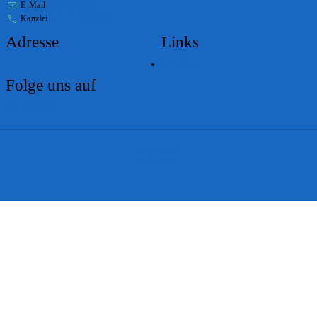
E-Mail
stabs@bs.ch
Kanzlei
+41 61 267 86 01
Adresse
Links
Lageplan
Folge uns auf
Impressum
Disclaimer