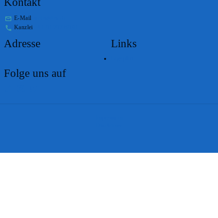
Kontakt
E-Mail
stabs@bs.ch
Kanzlei
+41 61 267 86 01
Adresse
Links
Lageplan
Folge uns auf
Impressum
Disclaimer