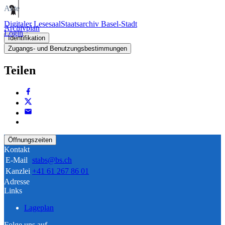
Akte
Digitaler Lesesaal
Staatsarchiv Basel-Stadt
Archivplan
Login
Identifikation
Zugangs- und Benutzungsbestimmungen
Teilen
Öffnungszeiten
Kontakt
E-Mail
stabs@bs.ch
Kanzlei
+41 61 267 86 01
Adresse
Links
Lageplan
Folge uns auf