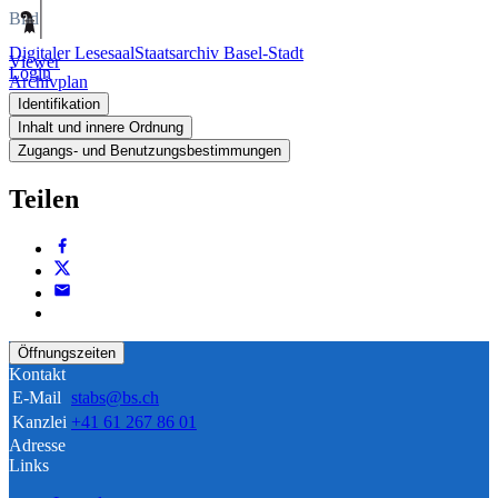
Bild
Digitaler Lesesaal
Staatsarchiv Basel-Stadt
Viewer
Login
Archivplan
Identifikation
Inhalt und innere Ordnung
Zugangs- und Benutzungsbestimmungen
Teilen
Öffnungszeiten
Kontakt
E-Mail
stabs@bs.ch
Kanzlei
+41 61 267 86 01
Adresse
Links