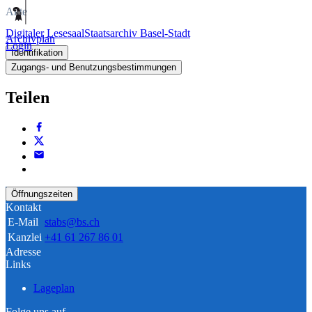
Akte
Digitaler Lesesaal
Staatsarchiv Basel-Stadt
Archivplan
Login
Identifikation
Zugangs- und Benutzungsbestimmungen
Teilen
Öffnungszeiten
Kontakt
E-Mail
stabs@bs.ch
Kanzlei
+41 61 267 86 01
Adresse
Links
Lageplan
Folge uns auf