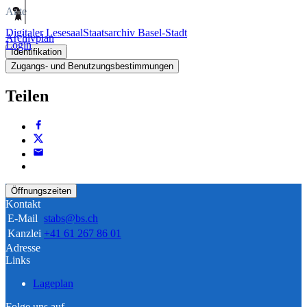
Akte
Digitaler Lesesaal
Staatsarchiv Basel-Stadt
Archivplan
Login
Identifikation
Zugangs- und Benutzungsbestimmungen
Teilen
Öffnungszeiten
Kontakt
E-Mail
stabs@bs.ch
Kanzlei
+41 61 267 86 01
Adresse
Links
Lageplan
Folge uns auf