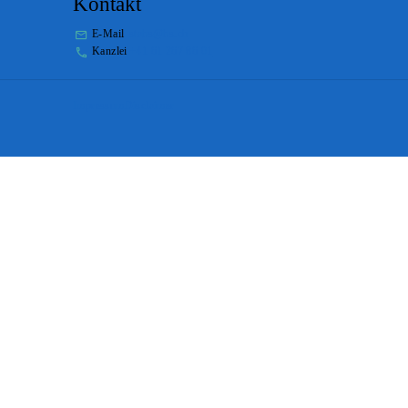
Kontakt
E-Mail
stabs@bs.ch
Kanzlei
+41 61 267 86 01
Impressum
Disclaimer