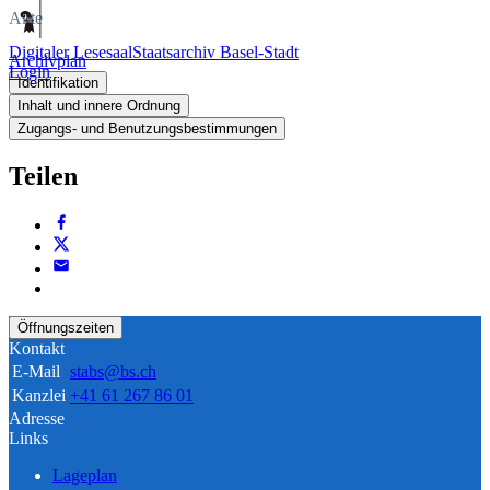
Akte
Digitaler Lesesaal
Staatsarchiv Basel-Stadt
Archivplan
Login
Identifikation
Inhalt und innere Ordnung
Zugangs- und Benutzungsbestimmungen
Teilen
Öffnungszeiten
Kontakt
E-Mail
stabs@bs.ch
Kanzlei
+41 61 267 86 01
Adresse
Links
Lageplan