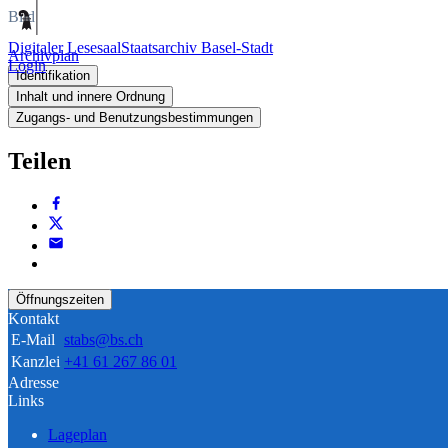
Bild
Digitaler Lesesaal
Staatsarchiv Basel-Stadt
Archivplan
Login
Identifikation
Inhalt und innere Ordnung
Zugangs- und Benutzungsbestimmungen
Teilen
Öffnungszeiten
Kontakt
E-Mail
stabs@bs.ch
Kanzlei
+41 61 267 86 01
Adresse
Links
Lageplan