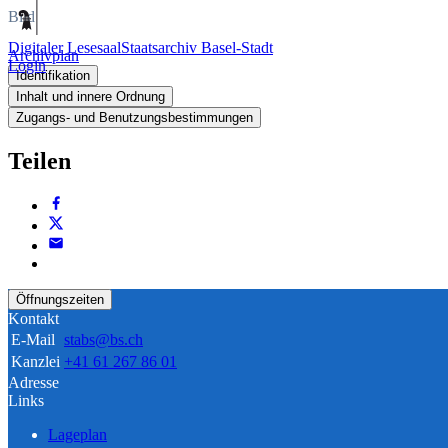
Bild
Digitaler Lesesaal
Staatsarchiv Basel-Stadt
Archivplan
Login
Identifikation
Inhalt und innere Ordnung
Zugangs- und Benutzungsbestimmungen
Teilen
Öffnungszeiten
Kontakt
E-Mail
stabs@bs.ch
Kanzlei
+41 61 267 86 01
Adresse
Links
Lageplan