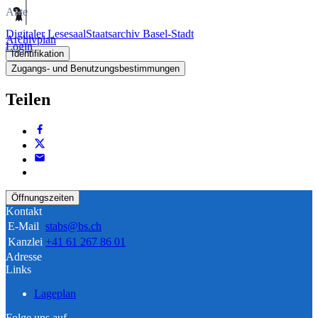
Akte
Digitaler Lesesaal
Staatsarchiv Basel-Stadt
Archivplan
Login
Identifikation
Zugangs- und Benutzungsbestimmungen
Teilen
Öffnungszeiten
Kontakt
E-Mail
stabs@bs.ch
Kanzlei
+41 61 267 86 01
Adresse
Links
Lageplan
Folge uns auf