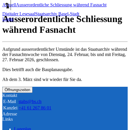
Aktuell
Ausserordentliche Schliessung während Fasnacht
Digitaler Lesesaal
Staatsarchiv Basel-Stadt
Ausserordentliche Schliessung
Login
während Fasnacht
Aufgrund ausserordentlicher Umstände ist das Staatsarchiv während
der Fasnachtswoche von Dienstag, 24. Februar, bis und mit Freitag,
27. Februar 2026, geschlossen.
Dies betrifft auch die Bauplanausgabe.
Ab dem 3. März sind wir wieder für Sie da.
Öffnungszeiten
Kontakt
E-Mail
stabs@bs.ch
Kanzlei
+41 61 267 86 01
Adresse
Links
Lageplan