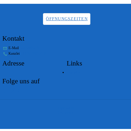
ÖFFNUNGSZEITEN
Kontakt
E-Mail
stabs@bs.ch
Kanzlei
+41 61 267 86 01
Adresse
Links
Lageplan
Folge uns auf
Impressum
Disclaimer