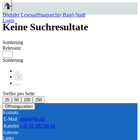
Digitaler Lesesaal
Staatsarchiv Basel-Stadt
Login
Keine Suchresultate
Sortierung
Relevanz
Sortierung
1
Treffer pro Seite
25
50
100
250
Öffnungszeiten
Kontakt
E-Mail
stabs@bs.ch
Kanzlei
+41 61 267 86 01
Adresse
Links