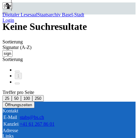
Digitaler Lesesaal
Staatsarchiv Basel-Stadt
Login
Keine Suchresultate
Sortierung
Signatur (A-Z)
Sortierung
1
Treffer pro Seite
25
50
100
250
Öffnungszeiten
Kontakt
E-Mail
stabs@bs.ch
Kanzlei
+41 61 267 86 01
Adresse
Links