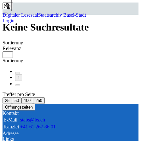
Digitaler Lesesaal
Staatsarchiv Basel-Stadt
Login
Keine Suchresultate
Sortierung
Relevanz
Sortierung
1
Treffer pro Seite
25
50
100
250
Öffnungszeiten
Kontakt
E-Mail
stabs@bs.ch
Kanzlei
+41 61 267 86 01
Adresse
Links