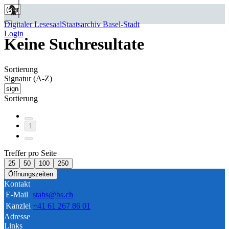
Digitaler Lesesaal
Staatsarchiv Basel-Stadt
Login
Keine Suchresultate
Sortierung
Signatur (A-Z)
Sortierung
1
Treffer pro Seite
25
50
100
250
Öffnungszeiten
Kontakt
E-Mail
stabs@bs.ch
Kanzlei
+41 61 267 86 01
Adresse
Links