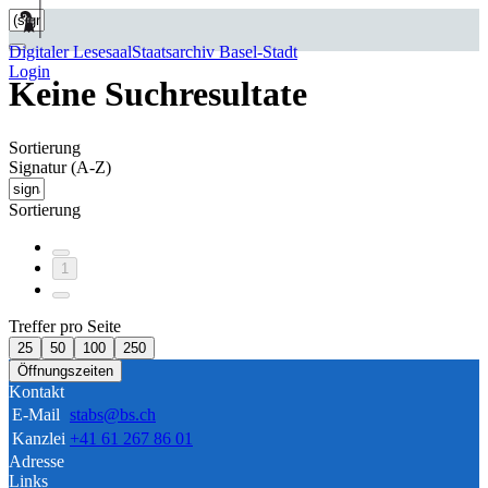
Digitaler Lesesaal
Staatsarchiv Basel-Stadt
Login
Keine Suchresultate
Sortierung
Signatur (A-Z)
Sortierung
1
Treffer pro Seite
25
50
100
250
Öffnungszeiten
Kontakt
E-Mail
stabs@bs.ch
Kanzlei
+41 61 267 86 01
Adresse
Links