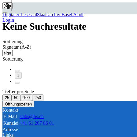
Digitaler Lesesaal
Staatsarchiv Basel-Stadt
Login
Keine Suchresultate
Sortierung
Signatur (A-Z)
Sortierung
1
Treffer pro Seite
25
50
100
250
Öffnungszeiten
Kontakt
E-Mail
stabs@bs.ch
Kanzlei
+41 61 267 86 01
Adresse
Links