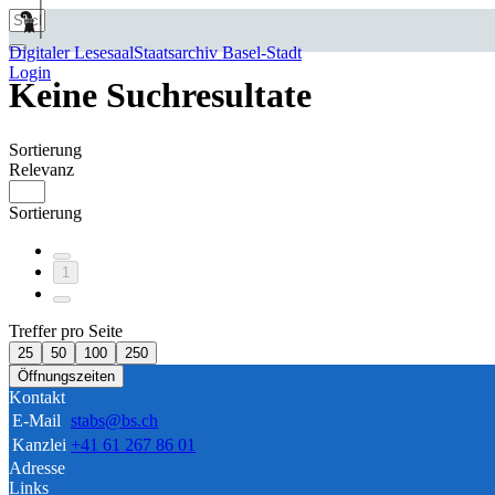
Digitaler Lesesaal
Staatsarchiv Basel-Stadt
Login
Keine Suchresultate
Sortierung
Relevanz
Sortierung
1
Treffer pro Seite
25
50
100
250
Öffnungszeiten
Kontakt
E-Mail
stabs@bs.ch
Kanzlei
+41 61 267 86 01
Adresse
Links