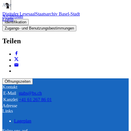
Akte
Digitaler Lesesaal
Staatsarchiv Basel-Stadt
Archivplan
Login
Identifikation
Zugangs- und Benutzungsbestimmungen
Teilen
Öffnungszeiten
Kontakt
E-Mail
stabs@bs.ch
Kanzlei
+41 61 267 86 01
Adresse
Links
Lageplan
Folge uns auf