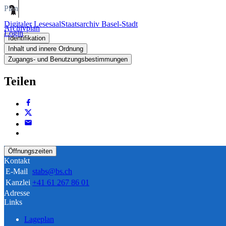
Plan
Digitaler Lesesaal
Staatsarchiv Basel-Stadt
Archivplan
Login
Identifikation
Inhalt und innere Ordnung
Zugangs- und Benutzungsbestimmungen
Teilen
Öffnungszeiten
Kontakt
E-Mail
stabs@bs.ch
Kanzlei
+41 61 267 86 01
Adresse
Links
Lageplan