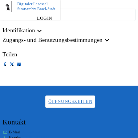
Digitaler Lesesaal
Staatsarchiv Basel-Stadt
ARCHIVPLAN
LOGIN
Identifikation
Zugangs- und Benutzungsbestimmungen
Teilen
ÖFFNUNGSZEITEN
Kontakt
E-Mail
stabs@bs.ch
Kanzlei
+41 61 267 86 01