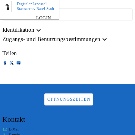
Digitaler Lesesaal
Staatsarchiv Basel-Stadt
ARCHIVPLAN
LOGIN
Identifikation
Zugangs- und Benutzungsbestimmungen
Teilen
ÖFFNUNGSZEITEN
Kontakt
E-Mail
stabs@bs.ch
Kanzlei
+41 61 267 86 01