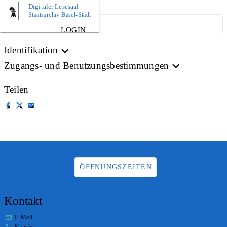
Digitaler Lesesaal
Staatsarchiv Basel-Stadt
ARCHIVPLAN
LOGIN
Identifikation
Zugangs- und Benutzungsbestimmungen
Teilen
ÖFFNUNGSZEITEN
Kontakt
E-Mail
stabs@bs.ch
Kanzlei
+41 61 267 86 01