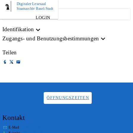
Digitaler Lesesaal
Staatsarchiv Basel-Stadt
ARCHIVPLAN
LOGIN
Identifikation
Zugangs- und Benutzungsbestimmungen
Teilen
ÖFFNUNGSZEITEN
Kontakt
E-Mail
stabs@bs.ch
Kanzlei
+41 61 267 86 01