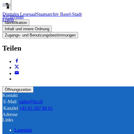
Bild
Digitaler Lesesaal
Staatsarchiv Basel-Stadt
Archivplan
Login
Identifikation
Inhalt und innere Ordnung
Zugangs- und Benutzungsbestimmungen
Teilen
Öffnungszeiten
Kontakt
E-Mail
stabs@bs.ch
Kanzlei
+41 61 267 86 01
Adresse
Links
Lageplan