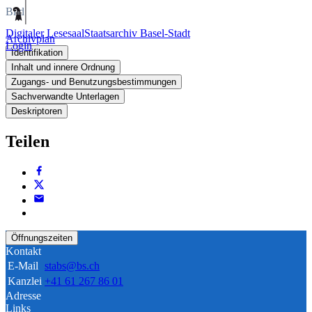
Bild
Digitaler Lesesaal
Staatsarchiv Basel-Stadt
Archivplan
Login
Identifikation
Inhalt und innere Ordnung
Zugangs- und Benutzungsbestimmungen
Sachverwandte Unterlagen
Deskriptoren
Teilen
Öffnungszeiten
Kontakt
E-Mail
stabs@bs.ch
Kanzlei
+41 61 267 86 01
Adresse
Links