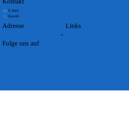
Kontakt
E-Mail
stabs@bs.ch
Kanzlei
+41 61 267 86 01
Adresse
Links
Lageplan
Folge uns auf
Impressum
Disclaimer