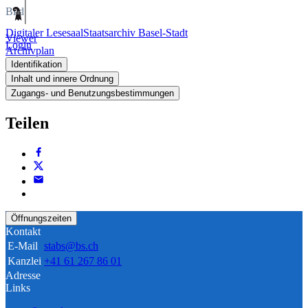
Bild
Digitaler Lesesaal
Staatsarchiv Basel-Stadt
Viewer
Login
Archivplan
Identifikation
Inhalt und innere Ordnung
Zugangs- und Benutzungsbestimmungen
Teilen
Öffnungszeiten
Kontakt
E-Mail
stabs@bs.ch
Kanzlei
+41 61 267 86 01
Adresse
Links