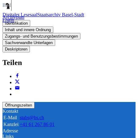
Bild
Digitaler Lesesaal
Staatsarchiv Basel-Stadt
Archivplan
Login
Identifikation
Inhalt und innere Ordnung
Zugangs- und Benutzungsbestimmungen
Sachverwandte Unterlagen
Deskriptoren
Teilen
Öffnungszeiten
Kontakt
E-Mail
stabs@bs.ch
Kanzlei
+41 61 267 86 01
Adresse
Links