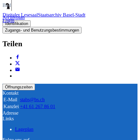
Bild
Digitaler Lesesaal
Staatsarchiv Basel-Stadt
Archivplan
Login
Identifikation
Zugangs- und Benutzungsbestimmungen
Teilen
Öffnungszeiten
Kontakt
E-Mail
stabs@bs.ch
Kanzlei
+41 61 267 86 01
Adresse
Links
Lageplan
Folge uns auf