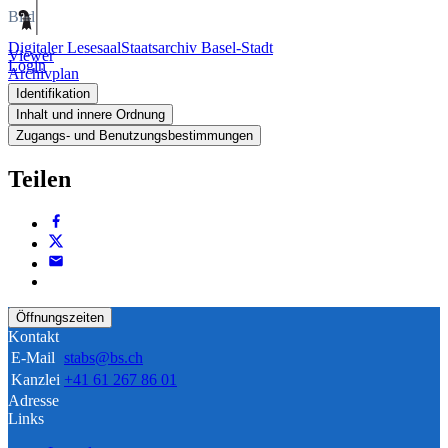
Bild
Digitaler Lesesaal
Staatsarchiv Basel-Stadt
Viewer
Login
Archivplan
Identifikation
Inhalt und innere Ordnung
Zugangs- und Benutzungsbestimmungen
Teilen
Öffnungszeiten
Kontakt
E-Mail
stabs@bs.ch
Kanzlei
+41 61 267 86 01
Adresse
Links