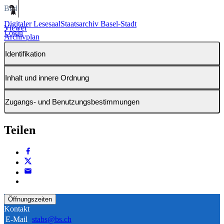
Bild
Digitaler Lesesaal
Staatsarchiv Basel-Stadt
Viewer
Login
Archivplan
Identifikation
Inhalt und innere Ordnung
Zugangs- und Benutzungsbestimmungen
Teilen
Öffnungszeiten
Kontakt
E-Mail
stabs@bs.ch