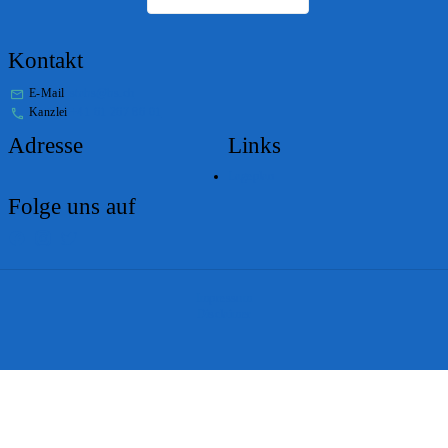
Kontakt
E-Mail
stabs@bs.ch
Kanzlei
+41 61 267 86 01
Adresse
Links
Lageplan
Folge uns auf
Impressum
Disclaimer