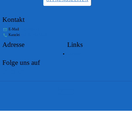
Kontakt
E-Mail
stabs@bs.ch
Kanzlei
+41 61 267 86 01
Adresse
Links
Lageplan
Folge uns auf
Impressum
Disclaimer