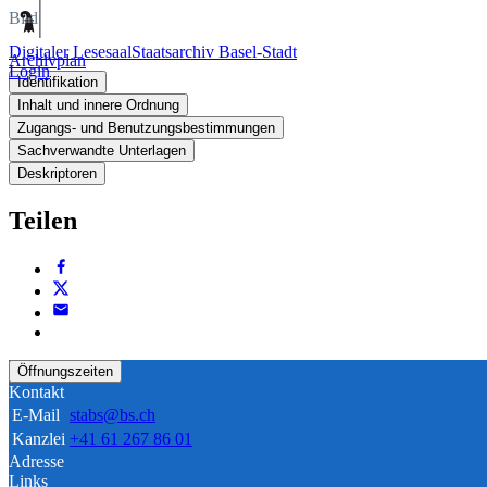
Bild
Digitaler Lesesaal
Staatsarchiv Basel-Stadt
Archivplan
Login
Identifikation
Inhalt und innere Ordnung
Zugangs- und Benutzungsbestimmungen
Sachverwandte Unterlagen
Deskriptoren
Teilen
Öffnungszeiten
Kontakt
E-Mail
stabs@bs.ch
Kanzlei
+41 61 267 86 01
Adresse
Links