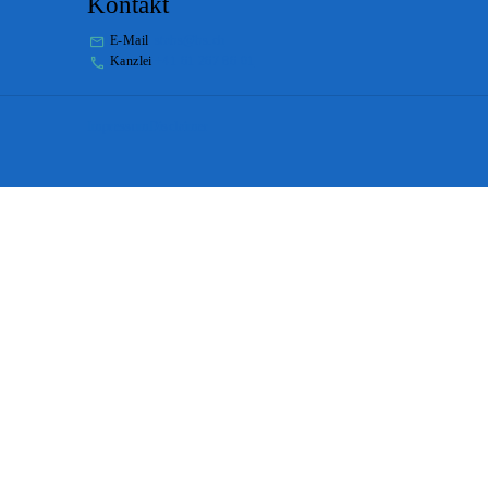
Kontakt
E-Mail
stabs@bs.ch
Kanzlei
+41 61 267 86 01
Impressum
Disclaimer