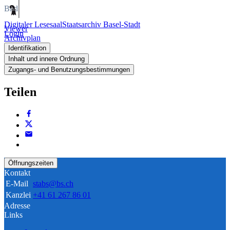
Bild
Digitaler Lesesaal
Staatsarchiv Basel-Stadt
Viewer
Login
Archivplan
Identifikation
Inhalt und innere Ordnung
Zugangs- und Benutzungsbestimmungen
Teilen
Öffnungszeiten
Kontakt
E-Mail
stabs@bs.ch
Kanzlei
+41 61 267 86 01
Adresse
Links